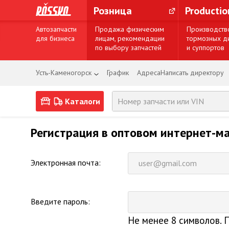
Розница
Producti
Автозапчасти
Продажа физическим
Производств
для бизнеса
лицам, рекомендации
тормозных д
по выбору запчастей
и суппортов
Усть-Каменогорск
График
Адреса
Написать директору
Каталоги
Регистрация в оптовом интернет-ма
Электронная почта:
Введите пароль:
Не менее 8 символов. 